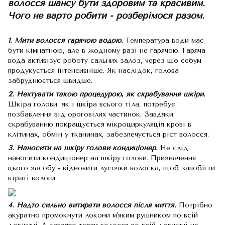
волосся шансу бути здоровим та красивим.
Чого не варто робити - розберімося разом.
1. Мити волосся гарячою водою.
Температура води має
бути кімнатною, але в жодному разі не гарячою. Гаряча
вода активізує роботу сальних залоз, через що себум
продукується інтенсивніше. Як наслідок, голова
забруднюється швидше.
2. Нехтувати такою процедурою, як скрабування шкіри.
Шкіра голови, як і шкіра всього тіла, потребує
позбавлення від ороговілих частинок. Завдяки
скрабуванню покращується мікроциркуляція крові в
клітинах, обмін у тканинах, забезпечується ріст волосся.
3. Наносити на шкіру голови кондиціонер.
Не слід
наносити кондиціонер на шкіру голови. Призначення
цього засобу - відновити лусочки волоска, щоб запобігти
втраті вологи.
4. Надто сильно витирати волосся після миття.
Потрібно
акуратно промокнути локони м'яким рушником по всій