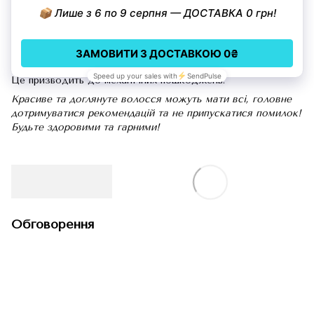
9. Не користуватися масками та натуральними оліями.
Маски потрібно періодично наносити на локони. Емульсія
живить локони речовинами та покращує зовнішній вигляд.
10. Зав'язувати волосся в тугі пучки.
Не варто закручувати
надто міцні хвости і заколювати жорсткими шпильками.
Це призводить до механічних пошкоджень.
Красиве та доглянуте волосся можуть мати всі, головне
дотримуватися рекомендацій та не припускатися помилок!
Будьте здоровими та гарними!
Обговорення