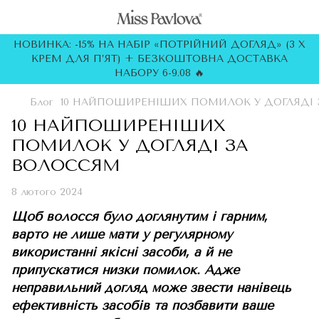
НОВИНКА: -15% НА НАБІР «ПОТРІЙНИЙ ДОГЛЯД» (3 Х
КРЕМ ДЛЯ П’ЯТ) + БЕЗКОШТОВНА ДОСТАВКА
НАБОРУ 6-9.08 🔥
Блог
10 НАЙПОШИРЕНІШИХ ПОМИЛОК У ДОГЛЯДІ
10 НАЙПОШИРЕНІШИХ
ПОМИЛОК У ДОГЛЯДІ ЗА
ВОЛОССЯМ
8 лютого 2024
Щоб волосся було доглянутим і гарним,
варто не лише мати у регулярному
використанні якісні засоби, а й не
припускатися низки помилок. Адже
неправильний догляд може звести нанівець
ефективність засобів та позбавити ваше