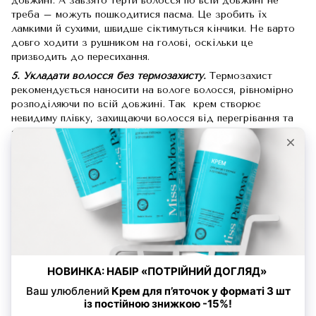
довжині. А завзято терти волосся по всій довжині не
треба – можуть пошкодитися пасма. Це зробить їх
ламкими й сухими, швидше сіктимуться кінчики. Не варто
довго ходити з рушником на голові, оскільки це
призводить до пересихання.
5. Укладати волосся без термозахисту.
Термозахист
рекомендується наносити на вологе волосся, рівномірно
розподіляючи по всій довжині. Так крем створює
невидиму плівку, захищаючи волосся від перегрівання та
зневоднення.
6. Відмовлятися від головних уборів.
Головні убори
захищають волосся від низьких температур, за яких
волога швидко випаровується з волосяного стрижня.
7. Робити стайлинг вологого волосся.
Вирівнювати локони
та формувати пасма потрібно на сухому волоссі, інакше
пасма швидко втрачають вологу, стають сухими і
відновити їх буде досить складно.
8. Незбалансоване харчування.
Догляд за волоссям
передбачає раціон, що включає вітаміни А та Е, жирні
кислоти та білки. Правильне харчування важливе для
здоров'я та краси волосся.