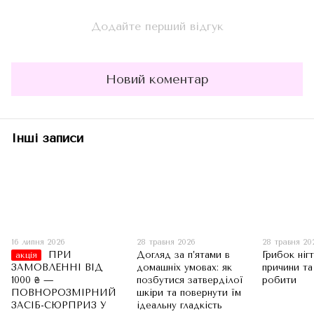
Додайте перший відгук
Новий коментар
Інші записи
16 липня 2026
28 травня 2026
28 травня 20
ПРИ
Догляд за п’ятами в
Грибок нігт
акція
ЗАМОВЛЕННІ ВІД
домашніх умовах: як
причини та
1000 ₴ —
позбутися затверділої
робити
ПОВНОРОЗМІРНИЙ
шкіри та повернути їм
ЗАСІБ-СЮРПРИЗ У
ідеальну гладкість