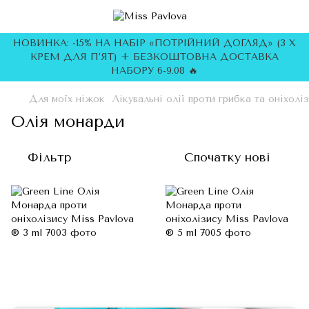
НОВИНКА: -15% НА НАБІР «ПОТРІЙНИЙ ДОГЛЯД» (3 Х
КРЕМ ДЛЯ П’ЯТ) + БЕЗКОШТОВНА ДОСТАВКА
НАБОРУ 6-9.08 🔥
Для моїх ніжок
Лікувальні олії проти грибка та оніхолі
Олія монарди
Фільтр
Спочатку нові