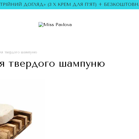
ОТРІЙНИЙ ДОГЛЯД» (3 Х КРЕМ ДЛЯ П’ЯТ) + БЕЗКОШТОВНА
для твердого шампуню
ля твердого шампуню