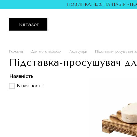
Перейти до основного контенту
НОВИНКА: -15% НА НАБІР «П
Каталог
Головна
Для мого волосся
Аксесуари
Підставка-просушувач 
Підставка-просушувач д
Наявність
1
В наявності