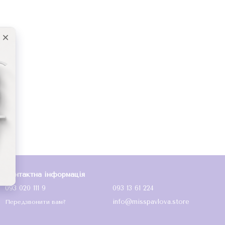
Контактна інформація
093 020 111 9
093 13 61 224
info@misspavlova.store
Передзвонити вам?