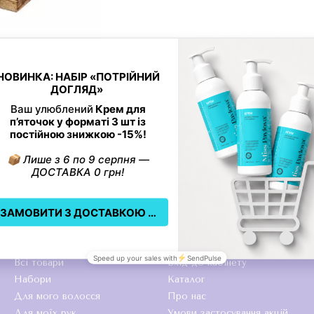
3
вач для твердого
 BAR HOLDER Miss
va ®
грн
Каталог
Клієнтам
Всі товари
Вхід до кабінету
Набори
Каталог
Для мого волосся
Про нас
Для моїх рук
Умови застосування акцій,