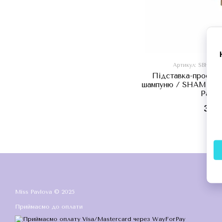
Артикул: SBH1
Підставка-просушу
шампуню / SHAMPOO
Pavlo
349 
Miss Pavlova © 2025
Приймаємо до оплати