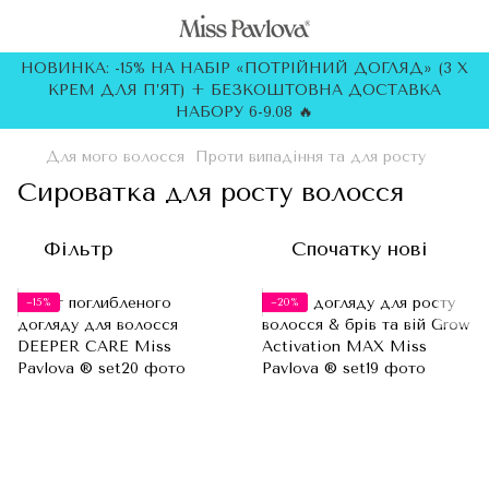
НОВИНКА: -15% НА НАБІР «ПОТРІЙНИЙ ДОГЛЯД» (3 Х
КРЕМ ДЛЯ П’ЯТ) + БЕЗКОШТОВНА ДОСТАВКА
НАБОРУ 6-9.08 🔥
Для мого волосся
Проти випадіння та для росту
Сироватка для росту волосся
Фільтр
Спочатку нові
−15%
−20%