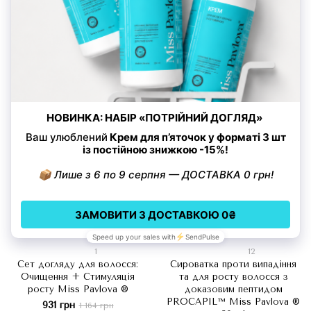
волосся & брів та вій Grow
росту волосся Miss Pavlova
Activation Miss Pavlova ®
®: набір з 3-х Сироваток по
30 ml
796 грн
937 грн
1 178 грн
1 473 грн
Купити
Купити
−20%
1
12
Сет догляду для волосся:
Сироватка проти випадіння
Очищення + Стимуляція
та для росту волосся з
росту Miss Pavlova ®
доказовим пептидом
PROCAPIL™ Miss Pavlova ®
931 грн
1 164 грн