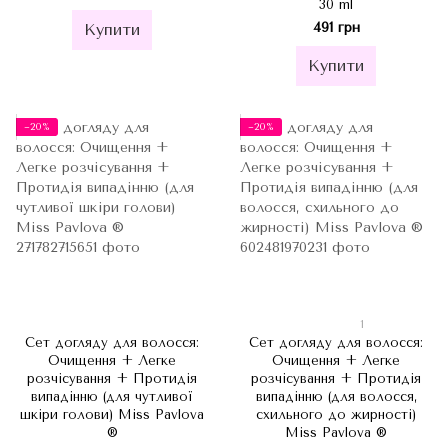
30 ml
491 грн
Купити
Купити
−20%
−20%
1
Сет догляду для волосся:
Сет догляду для волосся:
Очищення + Легке
Очищення + Легке
розчісування + Протидія
розчісування + Протидія
випадінню (для чутливої
випадінню (для волосся,
шкіри голови) Miss Pavlova
схильного до жирності)
®
Miss Pavlova ®