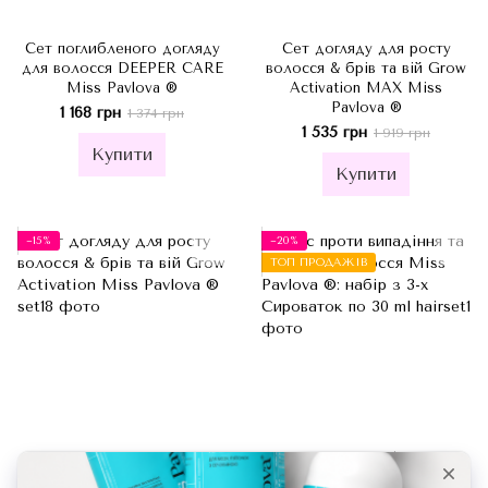
Сет поглибленого догляду
Сет догляду для росту
для волосся DEEPER CARE
волосся & брів та вій Grow
Miss Pavlova ®
Activation MAX Miss
Pavlova ®
1 168 грн
1 374 грн
1 535 грн
1 919 грн
Купити
Купити
−15%
−20%
ТОП ПРОДАЖІВ
4
Сет догляду для росту
Курс проти випадіння та для