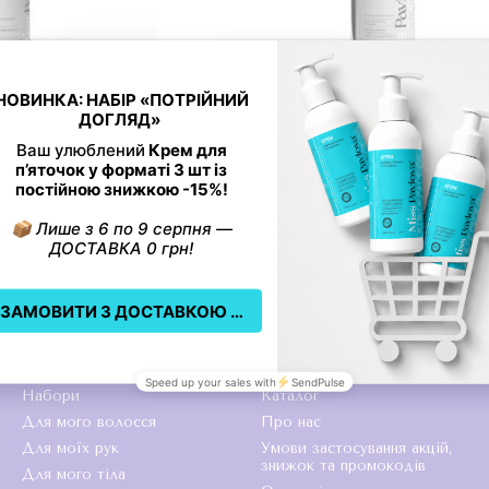
 210050
Артикул: 210150
iss Pavlova ® 50 ml
Пінка для педикюру Miss Pavlova 
грн
396 грн
Каталог
Клієнтам
Всі товари
Вхід до кабінету
Набори
Каталог
Для мого волосся
Про нас
Для моїх рук
Умови застосування акцій,
знижок та промокодів
Для мого тіла