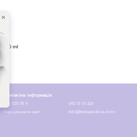
® 150 ml
Контактна інформація
093 020 111 9
093 13 61 224
info@misspavlova.store
Передзвонити вам?