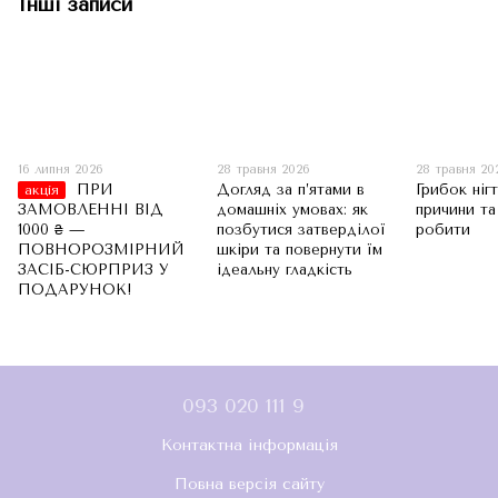
Інші записи
16 липня 2026
28 травня 2026
28 травня 20
ПРИ
Догляд за п’ятами в
Грибок нігт
акція
ЗАМОВЛЕННІ ВІД
домашніх умовах: як
причини та
1000 ₴ —
позбутися затверділої
робити
ПОВНОРОЗМІРНИЙ
шкіри та повернути їм
ЗАСІБ-СЮРПРИЗ У
ідеальну гладкість
ПОДАРУНОК!
093 020 111 9
Контактна інформація
Повна версія сайту