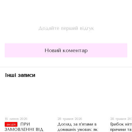
Додайте перший відгук
Новий коментар
Інші записи
16 липня 2026
28 травня 2026
28 травня 20
ПРИ
Догляд за п’ятами в
Грибок нігт
акція
ЗАМОВЛЕННІ ВІД
домашніх умовах: як
причини та