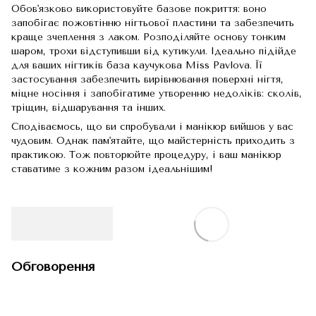
Обов'язково використовуйте базове покриття: воно
запобігає пожовтінню нігтьової пластини та забезпечить
краще зчеплення з лаком. Розподіляйте основу тонким
шаром, трохи відступивши від кутикули. Ідеально підійде
для ваших нігтиків база каучукова Miss Pavlova. Її
застосування забезпечить вирівнювання поверхні нігтя,
міцне носіння і запобігатиме утворенню недоліків: сколів,
тріщин, відшарування та інших.
Сподіваємось, що ви спробували і манікюр вийшов у вас
чудовим. Однак пам'ятайте, що майстерність приходить з
практикою. Тож повторюйте процедуру, і ваш манікюр
ставатиме з кожним разом ідеальнішим!
Обговорення