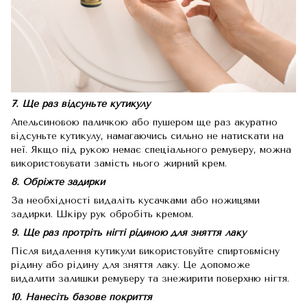
7. Ще раз відсуньте кутикулу
Апельсиновою паличкою або пушером ще раз акуратно
відсуньте кутикулу, намагаючись сильно не натискати на
неї. Якщо під рукою немає спеціального ремуверу, можна
використовувати замість нього жирний крем.
8. Обріжте задирки
За необхідності видаліть кусачками або ножицями
задирки. Шкіру рук обробіть кремом.
9. Ще раз протріть нігті рідиною для зняття лаку
Після видалення кутикули використовуйте спиртовмісну
рідину або рідину для зняття лаку. Це допоможе
видалити залишки ремуверу та знежирити поверхню нігтя.
10. Нанесіть базове покриття