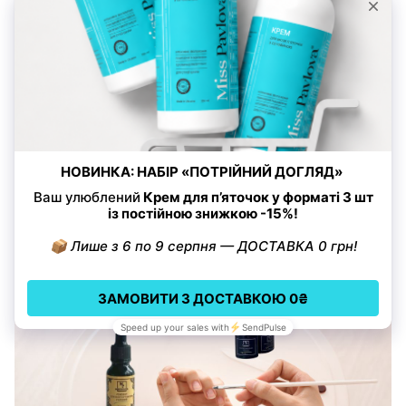
пошкоджуючи її. Принцип роботи засобу полягає в тому,
щоб омертвілі ділянки шкіри стали більш м’які і їх можна
було набагато простіше видалити. До інших переваг
ремувера Miss Pavlova® належать:
швидка дія завдяки рідкій консистенції та легке
видалення залишків засобу;
кутикула, яка була видалена з Ремувером, зростає
повільніше і менш сприйнятлива до появи задирок;
процедура гігієнічного манікюру проходить значно
швидше;
допомагає позбутися задирок і тріщин, помітно
покращує стан навколонігтьового простору.