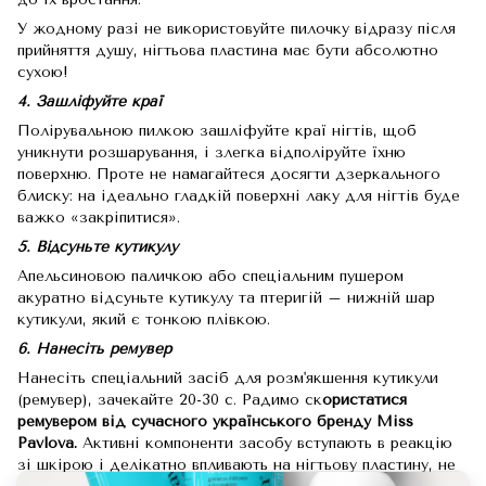
У жодному разі не використовуйте пилочку відразу після
прийняття душу, нігтьова пластина має бути абсолютно
сухою!
4. Зашліфуйте краї
Полірувальною пилкою зашліфуйте краї нігтів, щоб
уникнути розшарування, і злегка відполіруйте їхню
поверхню. Проте не намагайтеся досягти дзеркального
блиску: на ідеально гладкій поверхні лаку для нігтів буде
важко «закріпитися».
5. Відсуньте кутикулу
Апельсиновою паличкою або спеціальним пушером
акуратно відсуньте кутикулу та птеригій – нижній шар
кутикули, який є тонкою плівкою.
6. Нанесіть ремувер
Нанесіть спеціальний засіб для розм'якшення кутикули
(ремувер), зачекайте 20-30 с. Радимо ск
ористатися
ремувером від сучасного українського бренду Miss
Pavlova.
Активні компоненти засобу вступають в реакцію
зі шкірою і делікатно впливають на нігтьову пластину, не