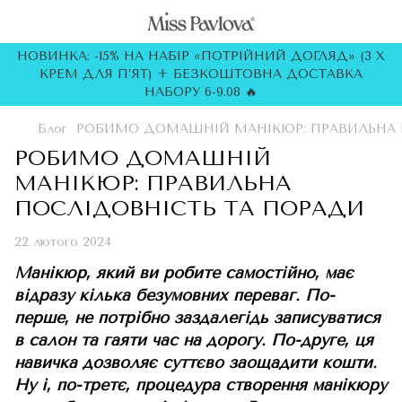
НОВИНКА: -15% НА НАБІР «ПОТРІЙНИЙ ДОГЛЯД» (3 Х
КРЕМ ДЛЯ П’ЯТ) + БЕЗКОШТОВНА ДОСТАВКА
НАБОРУ 6-9.08 🔥
Блог
РОБИМО ДОМАШНІЙ МАНІКЮР: ПРАВИЛЬНА 
РОБИМО ДОМАШНІЙ
МАНІКЮР: ПРАВИЛЬНА
ПОСЛІДОВНІСТЬ ТА ПОРАДИ
22 лютого 2024
Манікюр, який ви робите самостійно, має
відразу кілька безумовних переваг. По-
перше, не потрібно заздалегідь записуватися
в салон та гаяти час на дорогу. По-друге, ця
навичка дозволяє суттєво заощадити кошти.
Ну і, по-третє, процедура створення манікюру