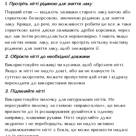
1. Протріть нігті рідиною для зняття лаку
Перший етап — видаліть залишки старого лаку ватою або
серветкою безворсовою, змоченою рідиною для зняття
лаку. Краще, до речі, по можливості робити це все ж таки
серветкою: ватні диски залишають дрібні ворсинки, через
що лак потім розподіляється нерівномірно. І навіть якщо
на нігтях немає лаку, все одно протріть нігтьову пластину
рідиною для зняття лаку, щоб знежирити її.
2. Обріжте нігті до необхідної довжини
Використовуйте ножиці чи кусачки, щоб обрізати нігті.
Якщо ж нігті не надто довгі, або ви не плануєте їх
суттєво вкоротити, можете пропустити цей етап і відразу
переходити до використання пилочки.
3. Підпиляйте нігті
Використовуйте пилочку для натуральних нігтів. Не
пересувайте пилочку за схемою «вправо-вліво», це може
призвести до їх розшарування: рухайтеся в одному
напрямку, плавними рухами. Нігті округляйте дуже
акуратно і не переборщіть: якщо ви надто активно
підпилюватимете нігті з боків, це може призвести надалі
до їх вростання.