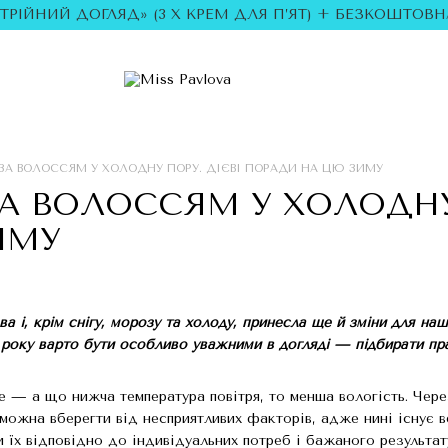
ОТРІЙНИЙ ДОГЛЯД» (3 Х КРЕМ ДЛЯ П’ЯТ) + БЕЗКОШТОВНА
ЗА ВОЛОССЯМ У ХОЛОДНУ ПОРУ. ДІЄВІ ПОРАДИ НА ЦЮ ЗИМУ
А ВОЛОССЯМ У ХОЛОДНУ
ИМУ
ва і, крім снігу, морозу та холоду, принесла ще й зміни для н
 року варто бути особливо уважними в догляді — підбирати пра
е — а що нижча температура повітря, то менша вологість. Чере
 можна вберегти від несприятливих факторів, адже нині існує 
 їх відповідно до індивідуальних потреб і бажаного результат