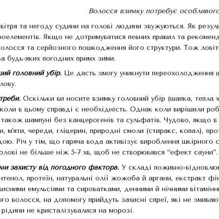
Волосся взимку потребує особливог
вітря та негоду судини на голові людини звужуються. Як резуль
роелементів. Якщо не дотримуватися певних правил та рекомен
волосся та серйозного пошкодження його структури. Тож ловіт
а будь-яких погодних примх зими.
ий головний убір.
Це дасть змогу уникнути переохолодження шк
лову.
треби.
Оскільки ви носите взимку головний убір (шапка, тепла 
коли в цьому справді є необхідність. Однак коли вирішили ро
ь також шампуні без канцерогенів та сульфатів. Чудово, якщо в
и, м'яти, череди, гліцерин, природні смоли (стиракс, копал), 
ю. Річ у тім, що гаряча вода активізує вироблення шкірного с
олові не більше ніж 5-7 хв, щоб не створювався “ефект сауни”.
ми захисту від погодного фактора.
У складі поживно-відновлюв
антенол, протеїн, натуральні олії жожоба й аргани, екстракт фі
исними емульсіями та сироватками, денними й нічними вітамін
о волосся, на допомогу прийдуть захисні спреї, які не змивают
рідини не кристалізувалися на морозі.