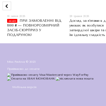
16 липня 2026
28 травня 2026
ПРИ ЗАМОВЛЕННІ ВІД
Догляд за п’ятами в 
акція
1000 ₴ — ПОВНОРОЗМІРНИЙ
умовах: як позбутися
ЗАСІБ-СЮРПРИЗ У
затверділої шкіри та
ПОДАРУНОК!
їм ідеальну гладкість
Miss Pavlova © 2025
Приймаємо до оплати
Мобільна версія