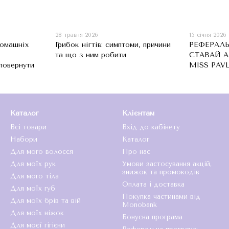
28 травня 2026
15 січня 2026
домашніх
Грибок нігтів: симптоми, причини
РЕФЕРАЛЬ
та що з ним робити
СТАВАЙ 
 повернути
MISS PAV
Каталог
Клієнтам
Всі товари
Вхід до кабінету
Набори
Каталог
Для мого волосся
Про нас
Для моїх рук
Умови застосування акцій,
знижок та промокодів
Для мого тіла
Оплата і доставка
Для моїх губ
Покупка частинами від
Для моїх брів та вій
Monobank
Для моїх ніжок
Бонусна програма
Для моєї гігієни