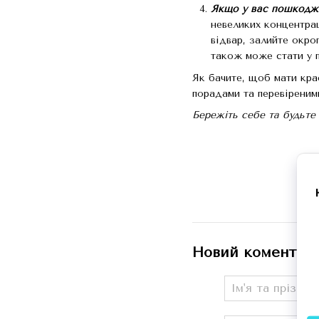
Якщо у вас пошкодже
невеликих концентрац
відвар, залийте окроп
також може стати у п
Як бачите, щоб мати кра
порадами та перевіреним
Бережіть себе та будьте
Новий коментар