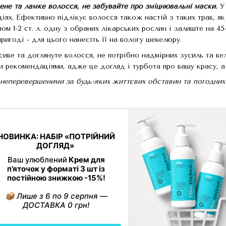
не та ламке волосся, не забувайте про зміцнювальні маски.
У
іях. Ефективно підлікує волосся також настій з таких трав, як
ом 1-2 ст. л. одну з обраних лікарських рослин і залиште на 45
ригоді - для цього нанесіть її на вологу шевелюру.
сиве та доглянуте волосся, не потрібно надмірних зусиль та ве
и рекомендаціями, адже це догляд і турбота про вашу красу, а 
 неперевершеними за будь-яких життєвих обставин та погодних
Увійти за допомогою