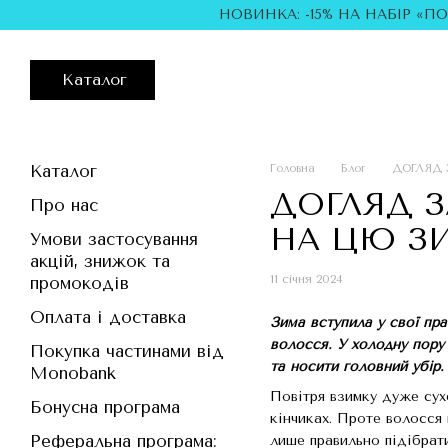
Перейти до основного контенту
НОВИНКА: -15% НА НАБІР «П
Каталог
Каталог
Головна
Блог
ДОГЛЯД 
ДОГЛЯД З
Про нас
НА ЦЮ З
Умови застосування
акцій, знижок та
11 січня 2024
промокодів
Оплата і доставка
Зима вступила у свої пра
волосся. У холодну пору
Покупка частинами від
та носити головний убір.
Monobank
Повітря взимку дуже сух
Бонусна програма
кінчиках. Проте волосся
Реферальна програма:
лише правильно підібрати