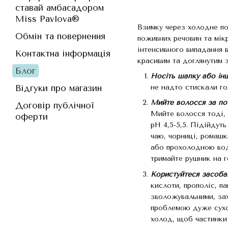
ставай амбасадором
Miss Pavlova®
Взимку через холодне по
Обмін та повернення
поживних речовин та мік
інтенсивного випадання 
Контактна інформація
красивим та доглянутим з
Блог
Носіть шапку або інш
Відгуки про магазин
не надто стискали го
Мийте волосся за по
Договір публічної
Мийте волосся тоді, 
оферти
pH 4,5-5,5. Підійдут
чаю, чорниці, ромашк
або прохолодною водо
тримайте рушник на г
Користуйтеся засоба
кислоти, прополіс, п
зволожувальними, зах
проблемою дуже сухог
холод, щоб частинки 