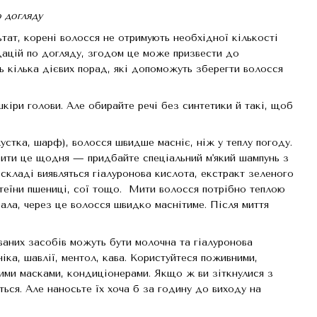
о догляду
тат, корені волосся не отримують необхідної кількості
дацій по догляду, згодом це може призвести до
ь кілька дієвих порад, які допоможуть зберегти волосся
іри голови. Але обирайте речі без синтетики й такі, щоб
хустка, шарф), волосся швидше масніє, ніж у теплу погоду.
бити це щодня — придбайте спеціальний м'який шампунь з
 складі виявляться гіалуронова кислота, екстракт зеленого
протеїни пшениці, сої тощо. Мити волосся потрібно теплою
ала, через це волосся швидко маснітиме. Після миття
аних засобів можуть бути молочна та гіалуронова
ніка, шавлії, ментол, кава. Користуйтеся поживними,
ними масками, кондиціонерами. Якщо ж ви зіткнулися з
ься. Але наносьте їх хоча б за годину до виходу на