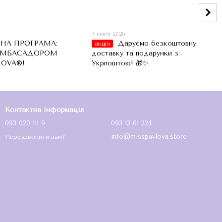
7 січня 2026
НА ПРОГРАМА:
Даруємо безкоштовну
акція
АМБАСАДОРОМ
доставку та подарунки з
LOVA®!
Укрпоштою! 🎁✨
Контактна інформація
093 020 111 9
093 13 61 224
info@misspavlova.store
Передзвонити вам?