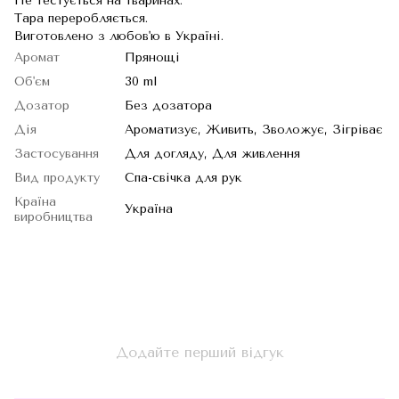
Не тестується на тваринах.
Тара переробляється.
Виготовлено з любов'ю в Україні.
Аромат
Прянощі
Об'єм
30 ml
Дозатор
Без дозатора
Дія
Ароматизує, Живить, Зволожує, Зігріває
Застосування
Для догляду, Для живлення
Вид продукту
Спа-свічка для рук
Країна
Україна
виробництва
Додайте перший відгук