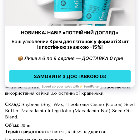
Спосіб застосування
Відкрутити кришечку, підпалити гніт, та дочекатись, поки
розтопиться необхідна кількість олійки (2-3 хвилини).
Коли олійка розтопиться, обережно
загасити свічку
накривши її кришечкою
. Не дмухати. Вилити олійку у
долоню, розподілити по ручках, та масажувати, втираючи
її у шкіру та кутикулу декілька хвилин. Промокнути
залишки серветкою. Не змивати.
Для найкращого ефекту
радимо використовувати на ніч.
Зверни увагу:
щоб свічка прогорала рівномірно, під час
першого запалення дай їй розтопитись по всій поверхні
(щоб розтоплений віск заповнив усю поверхню
“кружечка”). Також не забудь вирівняти гніт вертикально
– це запобігатиме утворенню заглиблень та забезпечить
використання свічки до останньої крапельки.
Склад:
Soybean (Soy) Wax, Theobroma Cacao (Cocoa) Seed
Butter, Macadamia Integrifolia (Macadamia Nut) Seed Oil,
Blend.
Об’єм:
30 ml
Термін придатності:
6 місяців після відкриття.