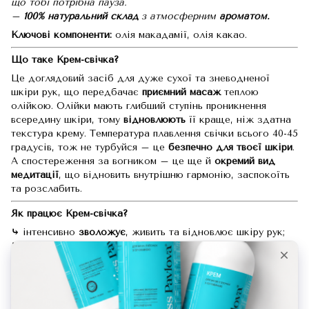
що тобі потрібна пауза.
–
100% натуральний склад
з атмосферним
ароматом.
Ключові компоненти:
олія макадамії, олія какао.
Що таке Крем-свічка?
Це доглядовий засіб для дуже сухої та зневодненої
шкіри рук, що передбачає
приємний масаж
теплою
олійкою. Олійки мають глибший ступінь проникнення
всередину шкіри, тому
відновлюють
її краще, ніж здатна
текстура крему. Температура плавлення свічки всього 40-45
градусів, тож не турбуйся – це
безпечно для твоєї шкіри
.
А спостереження за вогником – це ще й
окремий вид
медитації
, що відновить внутрішню гармонію, заспокоїть
та розслабить.
Як працює Крем-свічка?
⤷
інтенсивно
зволожує
, живить та відновлює шкіру рук;
⤷
загоює
мікротріщини та подразнення;
⤷
усуває
наслідки роботи з побутовою хімією;
⤷
дарує
незабутній релакс та створює атмосферу SPA у
тебе вдома.