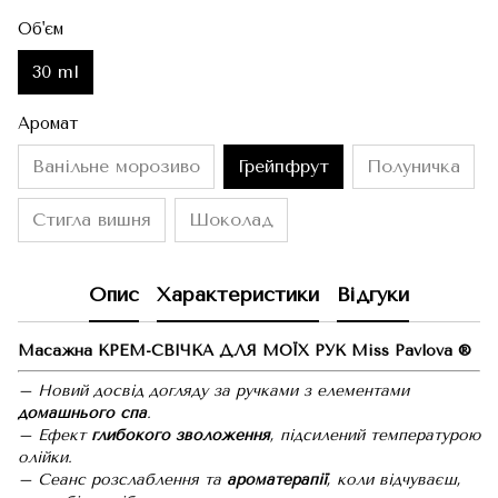
Об'єм
30 ml
Аромат
Ванільне морозиво
Грейпфрут
Полуничка
Стигла вишня
Шоколад
Опис
Характеристики
Відгуки
Масажна КРЕМ-СВІЧКА ДЛЯ МОЇХ РУК Miss Pavlova ®
– Новий досвід догляду за ручками з елементами
домашнього спа
.
– Ефект
глибокого
зволоження
, підсилений температурою
олійки.
– Сеанс розслаблення та
ароматерапії
, коли відчуваєш,