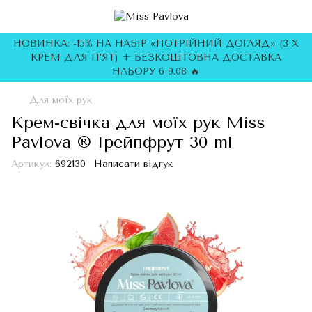
НОВИНКА: -15% НА НАБІР «ПОТРІЙНИЙ ДОГЛЯД» (3 Х
КРЕМ ДЛЯ П’ЯТ) + БЕЗКОШТОВНА ДОСТАВКА
НАБОРУ 6-9.08 🔥
Для моїх рук
Крем-свічка для моїх рук Miss
Pavlova ® Грейпфрут 30 ml
Артикул:
692130
Написати відгук